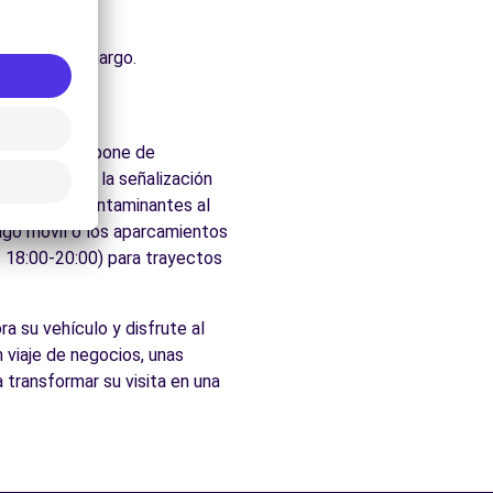
uraleza.
che.
cados de Camargo.
la ciudad dispone de
 velocidad y la señalización
ículos más contaminantes al
pago móvil o los aparcamientos
s 18:00-20:00) para trayectos
a su vehículo y disfrute al
 viaje de negocios, unas
 transformar su visita en una