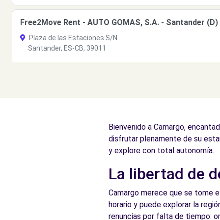
Free2Move Rent - AUTO GOMAS, S.A. - Santander (D)
Plaza de las Estaciones S/N
Santander, ES-CB, 39011
Ver agencia
Free2Move Rent - AUTO GOMAS, S.A. - Santander (C)
Plaza de las Estaciones S/N
Bienvenido a Camargo, encantador
Santander, ES-CB, 39011
disfrutar plenamente de su estan
Ver agencia
y explore con total autonomía.
La libertad de 
Free2Move Rent - AUTO PALAS - Torrelavega (P)
Camargo merece que se tome el t
Avda. de Bilbao, 109
horario y puede explorar la regió
Torrelavega, 39300
renuncias por falta de tiempo: 