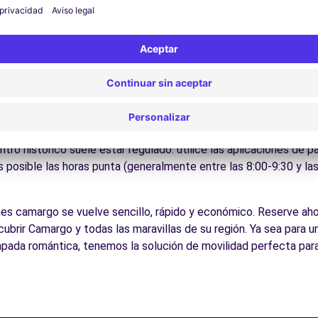
Disfrute de los parques y jardines para un descanso en plena nat
los lugares de interés de la región, fácilmente accesibles en co
es:
Descubra la gastronomía regional en los restaurantes y mer
icos para conducir en Camargo
e para todos los conductores con algunos consejos prácticos. 
as Como en todas las ciudades españolas, respete los límites de
Zonas de Bajas Emisiones (ZBE) que restringen el acceso de veh
ntro histórico suele estar regulado: utilice las aplicaciones de 
s posible las horas punta (generalmente entre las 8:00-9:30 y la
ches camargo se vuelve sencillo, rápido y económico. Reserve ahor
brir Camargo y todas las maravillas de su región. Ya sea para un
apada romántica, tenemos la solución de movilidad perfecta para