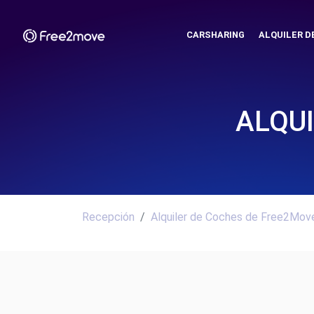
CARSHARING
ALQUILER D
ALQU
Recepción
Alquiler de Coches de Free2Move.