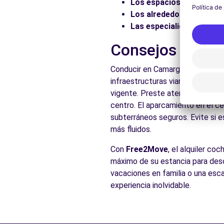
Los espacios naturales:
Los alrededores:
Explore 
Las especialidades local
Consejos práct
Conducir en Camargo es accesibl
infraestructuras viarias adecuad
vigente. Preste atención a las 
centro. El aparcamiento en el ce
subterráneos seguros. Evite si e
más fluidos.
Con
Free2Move
, el alquiler co
máximo de su estancia para descu
vacaciones en familia o una esc
experiencia inolvidable.