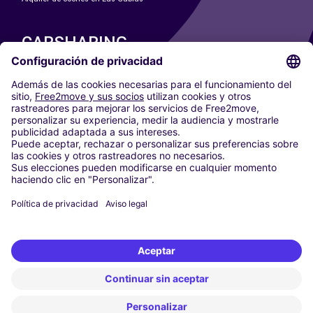
CARSHARING
NUESTRAS CIUDADES
Paris
Madrid
Washington DC
Milán
Roma
Turín
Viena
Berlín
Colonia
Düsseldorf
Fráncfort
Hamburgo
Múnich
Stuttgart
Ámsterdam