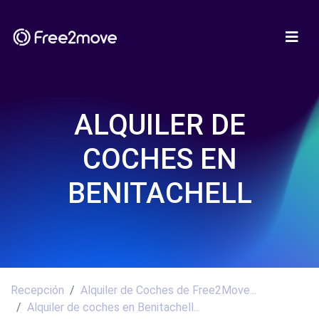
ALQUILER DE
COCHES EN
BENITACHELL
Recepción
Alquiler de Coches de Free2Move...
Alquiler de coches en Benitachell...