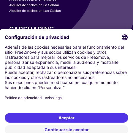
Alquiler de coches en La Solana
Alquiler de coches en Las Gabias
CARSHARING
NUESTRAS CIUDADES
Paris
Madrid
Washington DC
Milán
Roma
Turín
Viena
Berlín
Colonia
Düsseldorf
Fráncfort
Hamburgo
Múnich
Stuttgart
Ámsterdam