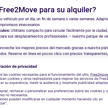
 Free2Move para su alquiler?
su vehículo por un día, un fin de semana o varias semanas. Adapte 
ompromisos innecesarios.
culos:
Utilitario compacto para circular fácilmente por la ciud
a para sus desplazamientos profesionales — nuestro parque de ve
roveche los mejores precios del mercado gracias a nuestra pla
dos. Reserve en línea en pocos clics con precios transparentes,
a su vehículo en una de nuestras numerosas oficinas asociadas,
taciones o cerca de los aeropuertos.
stra plataforma intuitiva le permite reservar su vehículo en poc
 responder a todas sus preguntas.
bles de Benavente y alrededor
 por las calles del casco antiguo y descubra su patrimonio arqu
ite los museos y monumentos que enriquecen Benavente.