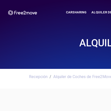
CARSHARING
ALQUILER D
ALQUI
Recepción
Alquiler de Coches de Free2Move.