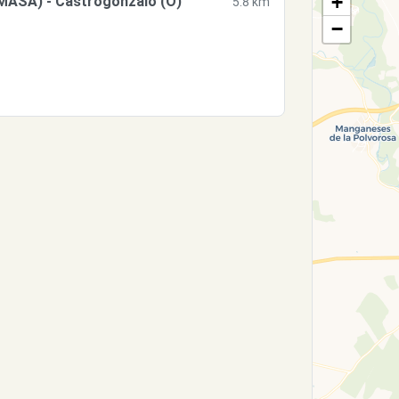
+
MASA) - Castrogonzalo (O)
5.8 km
−