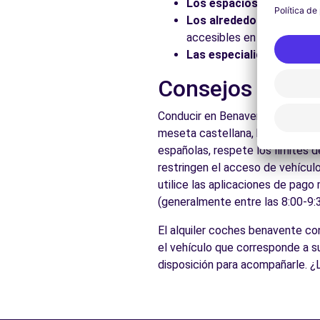
Los espacios naturales:
Los alrededores:
Explore 
accesibles en coche.
Las especialidades local
Consejos práct
Conducir en Benavente es accesi
meseta castellana, bien comunic
españolas, respete los límites d
restringen el acceso de vehículo
utilice las aplicaciones de pago
(generalmente entre las 8:00-9:3
El alquiler coches benavente c
el vehículo que corresponde a s
disposición para acompañarle. ¿