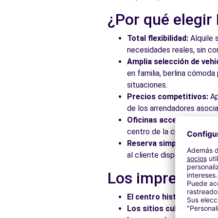
¿Por qué elegir
Total flexibilidad:
Alquile 
necesidades reales, sin c
Amplia selección de vehí
en familia, berlina cómod
situaciones.
Precios competitivos:
Ap
de los arrendadores asocia
Oficinas accesibles:
Recoj
centro de la ciudad, en es
Reserva simplificada:
Nue
al cliente disponible para
Los imprescindi
El centro histórico:
Pasee
Los sitios culturales:
Vis