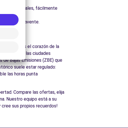
uraleza.
parques naturales, fácilmente
cados de Benavente.
e
la región es el corazón de la
omo en todas las ciudades
nas de Bajas Emisiones (ZBE) que
tórico suele estar regulado:
ble las horas punta
ertad. Compare las ofertas, elija
ma. Nuestro equipo está a su
y cree sus propios recuerdos!