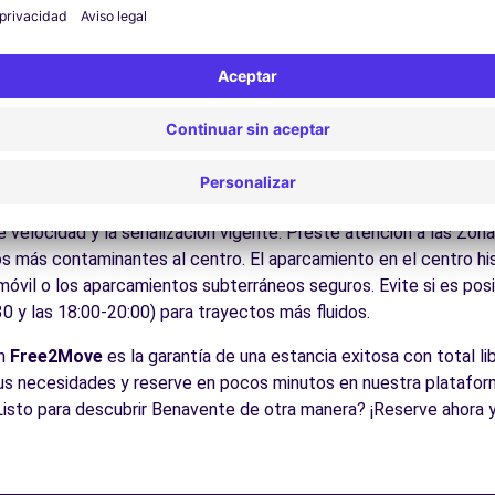
Disfrute de los parques y jardines para un descanso en plena nat
las ciudades Patrimonio UNESCO, los castillos medievales, los 
es:
Descubra la gastronomía regional en los restaurantes y mer
icos para conducir en Benavent
ble para todos los conductores con algunos consejos prácticos. 
ada por autovías que la cruzan de este a oeste y norte a sur C
e velocidad y la señalización vigente. Preste atención a las Zo
s más contaminantes al centro. El aparcamiento en el centro his
 móvil o los aparcamientos subterráneos seguros. Evite si es posi
0 y las 18:00-20:00) para trayectos más fluidos.
on
Free2Move
es la garantía de una estancia exitosa con total lib
us necesidades y reserve en pocos minutos en nuestra platafor
Listo para descubrir Benavente de otra manera? ¡Reserve ahora 