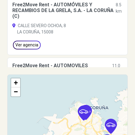
Free2Move Rent - AUTOMÓVILES Y
8.5
RECAMBIOS DE LA GRELA, S.A. - LA CORUÑA
km
(C)
CALLE SEVERO OCHOA, 8
LA CORUÑA, 15008
Ver agencia
Free2Move Rent - AUTOMOVILES
11.0
GARABOA, S.L. - Culleredo (C)
km
C/ Alvedro, 67
+
Culleredo, 15189
−
Ver agencia
Free2Move Rent - AUTOMOVILES
11.0
GARABOA, S.L. - Culleredo (O)
km