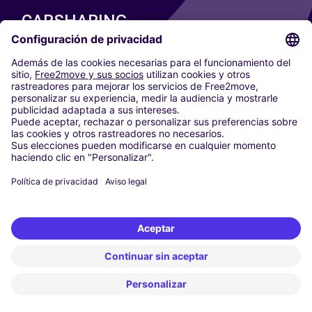
CARSHARING
NUESTRAS CIUDADES
Paris
Madrid
Washington DC
Milán
Roma
Turín
Viena
Berlín
Colonia
Düsseldorf
Fráncfort
Hamburgo
Múnich
Stuttgart
Ámsterdam