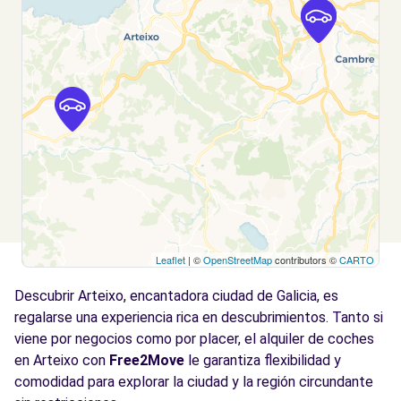
C/ Alvedro, 67
Culleredo, 15189
Ver agencia
Free2Move Rent - DIMOLK AUTOMOCIÓN,
11.9
S.A. - Perillo - Oleiros (P)
km
Avda. Das Mariñas, 272
Perillo - Oleiros, 15172
Ver agencia
Leaflet
| ©
OpenStreetMap
contributors ©
CARTO
Descubrir Arteixo, encantadora ciudad de Galicia, es
regalarse una experiencia rica en descubrimientos. Tanto si
viene por negocios como por placer, el alquiler de coches
en Arteixo con
Free2Move
le garantiza flexibilidad y
comodidad para explorar la ciudad y la región circundante