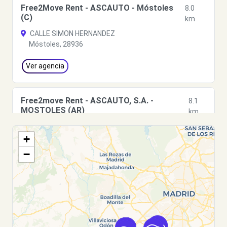
Free2Move Rent - ASCAUTO - Móstoles
8.0
(C)
km
CALLE SIMON HERNANDEZ
Móstoles, 28936
Ver agencia
Free2move Rent - ASCAUTO, S.A. -
8.1
MOSTOLES (AR)
km
CALLE SIMON HERNANDEZ
+
MOSTOLES, 28937
−
Ver agencia
Free2move Rent - ASCAUTO, S.A. -
8.1
MOSTOLES (FP)
km
CALLE SIMON HERNANDEZ