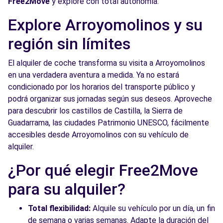
Free2Move
y explore con total autonomía.
Free2move Rent - ASCAUTO, S.A. -
8.1
Explore Arroyomolinos y su
MOSTOLES (F)
km
región sin límites
CALLE SIMON HERNANDEZ
MOSTOLES, 28937
El alquiler de coche transforma su visita a Arroyomolinos
en una verdadera aventura a medida. Ya no estará
Ver agencia
condicionado por los horarios del transporte público y
podrá organizar sus jornadas según sus deseos. Aproveche
Free2Move Rent - HERMANOS VIÑARAS -
9.8
para descubrir los castillos de Castilla, la Sierra de
FUENLABRADA - Fuenlabrada (P)
km
Guadarrama, las ciudades Patrimonio UNESCO, fácilmente
Luis Sauquillo, 88
accesibles desde Arroyomolinos con su vehículo de
Fuenlabrada, 28944
alquiler.
¿Por qué elegir Free2Move
Ver agencia
para su alquiler?
Free2Move Rent - SELIGRAT LEGANES -
13.5
Total flexibilidad:
Alquile su vehículo por un día, un fin
Leganés (O)
km
de semana o varias semanas. Adapte la duración del