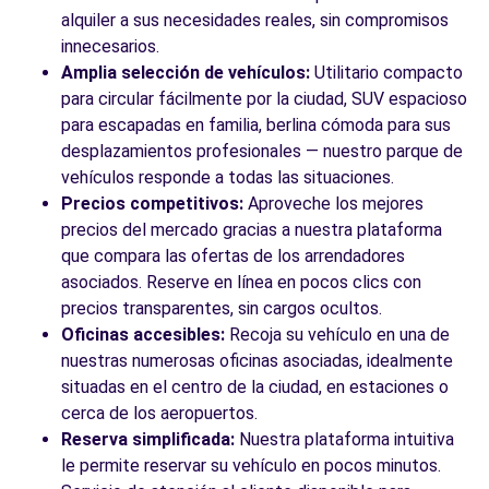
Avda Carlos Sainz 43-45
alquiler a sus necesidades reales, sin compromisos
Leganés, 28914
innecesarios.
Amplia selección de vehículos:
Utilitario compacto
Ver agencia
para circular fácilmente por la ciudad, SUV espacioso
para escapadas en familia, berlina cómoda para sus
desplazamientos profesionales — nuestro parque de
Ver todas las agencias
vehículos responde a todas las situaciones.
Precios competitivos:
Aproveche los mejores
precios del mercado gracias a nuestra plataforma
que compara las ofertas de los arrendadores
asociados. Reserve en línea en pocos clics con
precios transparentes, sin cargos ocultos.
Oficinas accesibles:
Recoja su vehículo en una de
nuestras numerosas oficinas asociadas, idealmente
situadas en el centro de la ciudad, en estaciones o
cerca de los aeropuertos.
Reserva simplificada:
Nuestra plataforma intuitiva
le permite reservar su vehículo en pocos minutos.