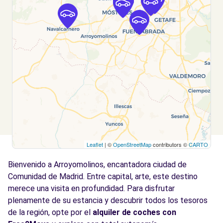
MOSTOLES, 28937
Ver agencia
Free2move Rent - ASCAUTO, S.A. -
8.1
MOSTOLES (J)
km
CALLE SIMON HERNANDEZ
MOSTOLES, 28937
Ver agencia
Leaflet
| ©
OpenStreetMap
contributors ©
CARTO
Free2move Rent - ASCAUTO, S.A. -
8.1
MOSTOLES (AB)
km
Bienvenido a Arroyomolinos, encantadora ciudad de
CALLE SIMON HERNANDEZ
Comunidad de Madrid. Entre capital, arte, este destino
MOSTOLES, 28937
merece una visita en profundidad. Para disfrutar
plenamente de su estancia y descubrir todos los tesoros
Ver agencia
de la región, opte por el
alquiler de coches con