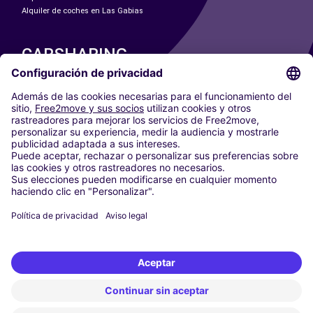
Alquiler de coches en Las Gabias
CARSHARING
NUESTRAS CIUDADES
Paris
Madrid
Washington DC
Milán
Roma
Turín
Viena
Berlín
Colonia
Düsseldorf
Fráncfort
Hamburgo
Múnich
Stuttgart
Ámsterdam