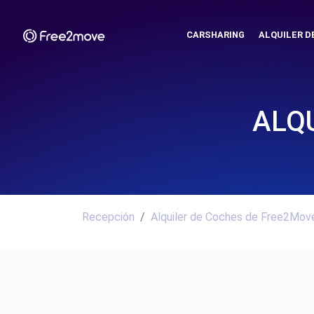
CARSHARING
ALQUILER D
ALQ
Recepción
Alquiler de Coches de Free2Move.