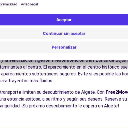
Disfrute de los parques y jardines para un descanso en plena nat
los castillos de Castilla, la Sierra de Guadarrama, las ciudades
es:
Descubra la gastronomía regional en los restaurantes y mer
cos para conducir en Algete
 para todos los conductores con algunos consejos prácticos. l
Madrid con el resto de España y ciudades cercanas Como en tod
 y la señalización vigente. Preste atención a las Zonas de Bajas
minantes al centro. El aparcamiento en el centro histórico suele
s aparcamientos subterráneos seguros. Evite si es posible las h
 para trayectos más fluidos.
l transporte limiten su descubrimiento de Algete. Con
Free2Mov
r una estancia exitosa, a su ritmo y según sus deseos. Reserve su
tranquilidad. ¡Su próximo descubrimiento le espera en Algete!