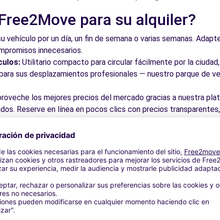
 Free2Move para su alquiler?
su vehículo por un día, un fin de semana o varias semanas. Adapte 
ompromisos innecesarios.
culos:
Utilitario compacto para circular fácilmente por la ciud
a para sus desplazamientos profesionales — nuestro parque de ve
roveche los mejores precios del mercado gracias a nuestra pla
dos. Reserve en línea en pocos clics con precios transparentes,
a su vehículo en una de nuestras numerosas oficinas asociadas,
taciones o cerca de los aeropuertos.
stra plataforma intuitiva le permite reservar su vehículo en poc
 responder a todas sus preguntas.
bles de Algete y alrededores
 por las calles del casco antiguo y descubra su patrimonio arqu
ite los museos y monumentos que enriquecen Algete.