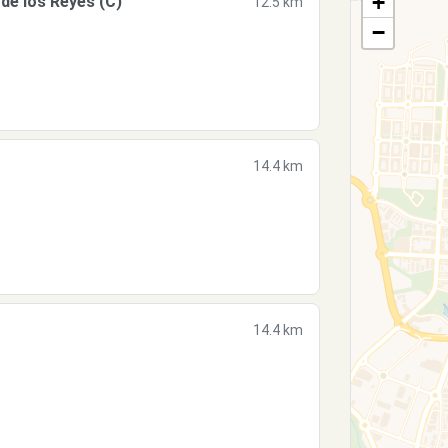
+
e los Reyes (C)
12.5 km
−
14.4 km
14.4 km