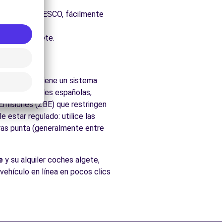
uraleza.
 Patrimonio UNESCO, fácilmente
cados de Algete.
a comunidad tiene un sistema
as las ciudades españolas,
 Emisiones (ZBE) que restringen
 estar regulado: utilice las
oras punta (generalmente entre
e
y su alquiler coches algete,
 vehículo en línea en pocos clics