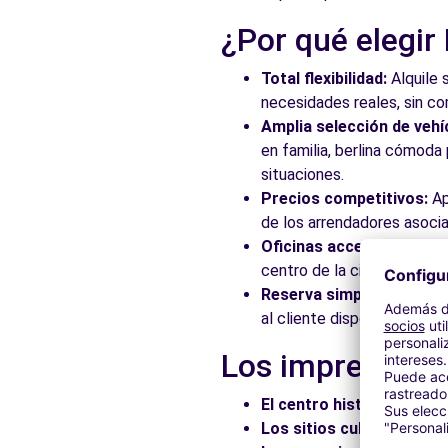
¿Por qué elegir
Total flexibilidad:
Alquile 
necesidades reales, sin c
Amplia selección de vehí
en familia, berlina cómod
situaciones.
Precios competitivos:
Ap
de los arrendadores asocia
Oficinas accesibles:
Recoj
centro de la ciudad, en es
Reserva simplificada:
Nue
al cliente disponible para
Los imprescindi
El centro histórico:
Pasee
Los sitios culturales:
Vis