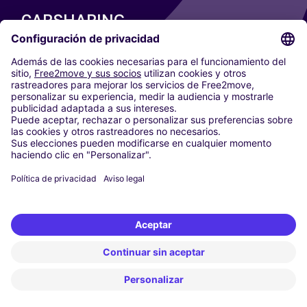
CARSHARING
NUESTRAS CIUDADES
Paris
Madrid
Washington DC
Milán
Roma
Turín
Viena
Berlín
Colonia
Düsseldorf
Fráncfort
Hamburgo
Múnich
Stuttgart
Ámsterdam