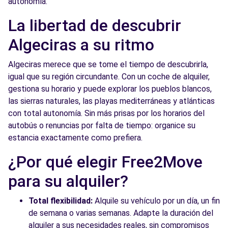
autonomía.
Free2Move Rent - PROVECAR, S.L -
6.9
La libertad de descubrir
ALBACETE (O)
km
Algeciras a su ritmo
CTRA. MAHORA
ALBACETE, 02006
Algeciras merece que se tome el tiempo de descubrirla,
igual que su región circundante. Con un coche de alquiler,
Ver agencia
gestiona su horario y puede explorar los pueblos blancos,
las sierras naturales, las playas mediterráneas y atlánticas
Free2Move Rent - PROVECAR, S.L -
6.9
con total autonomía. Sin más prisas por los horarios del
ALBACETE (P)
km
autobús o renuncias por falta de tiempo: organice su
CTRA. MAHORA
estancia exactamente como prefiera.
ALBACETE, 02006
¿Por qué elegir Free2Move
Ver agencia
para su alquiler?
Total flexibilidad:
Alquile su vehículo por un día, un fin
Free2move Rent - MAAS EXCLUSIVAS PONT
6.9
de semana o varias semanas. Adapte la duración del
- GRANOLLERS (C)
km
alquiler a sus necesidades reales, sin compromisos