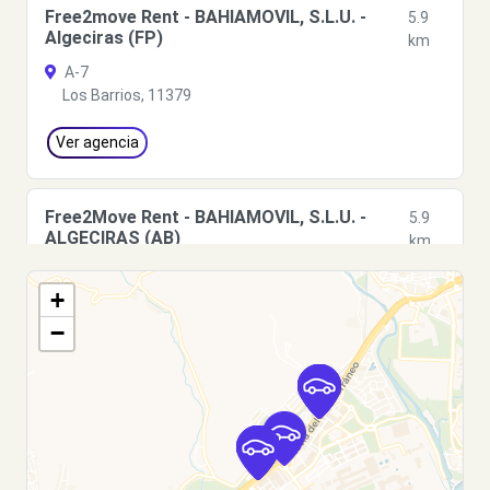
Free2move Rent - BAHIAMOVIL, S.L.U. -
5.9
Algeciras (FP)
km
A-7
Los Barrios, 11379
Ver agencia
Free2Move Rent - BAHIAMOVIL, S.L.U. -
5.9
ALGECIRAS (AB)
km
A-7
+
Los Barrios, 11379
−
Ver agencia
Free2move Rent - BAHIAMOVIL, S.L.U. -
5.9
Algeciras (J)
km
A-7