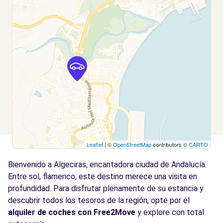
Los Barrios, 11379
Ver agencia
Free2move Rent - BAHIAMOVIL - Algeciras
6.2
(O)
km
A-7
Los Barrios, ES-CA, 11379
Ver agencia
Leaflet
| ©
OpenStreetMap
contributors ©
CARTO
Free2move Rent - MAAS EXCLUSIVAS PONT
6.9
- GRANOLLERS (O)
km
Bienvenido a Algeciras, encantadora ciudad de Andalucía.
Crta. Nacional 152A
Entre sol, flamenco, este destino merece una visita en
Granollers, 08403
profundidad. Para disfrutar plenamente de su estancia y
descubrir todos los tesoros de la región, opte por el
Ver agencia
alquiler de coches con Free2Move
y explore con total