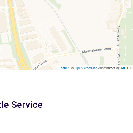
Leaflet
| ©
OpenStreetMap
contributors ©
CARTO
le Service