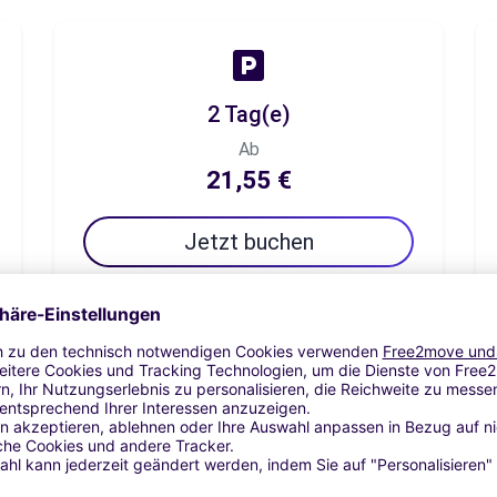
2 Tag(e)
Ab
21,55 €
Jetzt buchen
7 Tag(e)
Ab
37,96 €