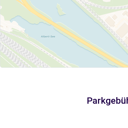
Parkgebüh