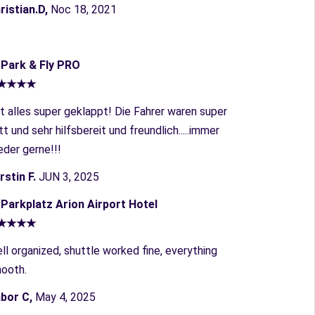
ristian.D,
Noc 18, 2021
︎ Park & Fly PRO
★★★★
t alles super geklappt! Die Fahrer waren super
tt und sehr hilfsbereit und freundlich.....immer
eder gerne!!!
rstin F.
JUN 3, 2025
︎ Parkplatz Arion Airport Hotel
★★★★
ll organized, shuttle worked fine, everything
ooth.
bor C,
May 4, 2025