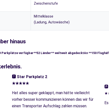
Zwischenstufe
Mittelklasse
(Ladung, Autowäsche)
ber hinaus
9 Parkplätze verfügbar
**52 Länder** weltweit abgedeckt
An **150 Flughäf
erlebnis.
🅿︎ Star Parkplatz 2
★★★★★
🅿
Hat alles super geklappt, man hätte vielleicht
★
vorher besser kommunizieren können das wir für
Es
einen Transporter Aufschlag zahlen müssen.