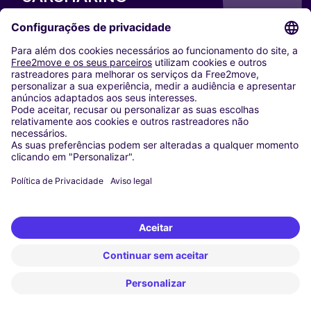
NOSSAS CIDADES
Paris
Washington DC
Milan
Rome
Turin
Vienna
Berlin
Cologne
Dusseldorf
Frankfurt
Hamburg
Munich
Stuttgart
Amsterdam