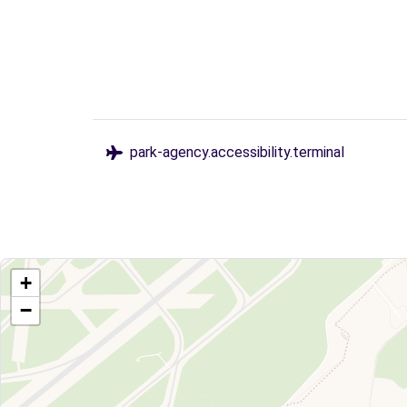
park-agency.accessibility.terminal
+
−