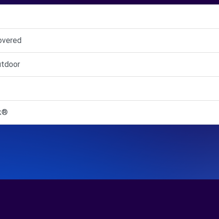
overed
utdoor
rk®