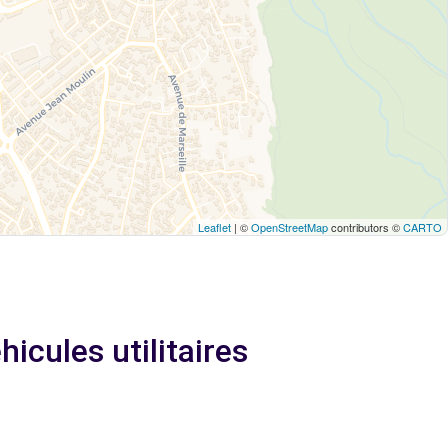
Leaflet
| ©
OpenStreetMap
contributors ©
CARTO
icules utilitaires