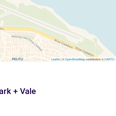
Leaflet
| ©
OpenStreetMap
contributors ©
CARTO
ark + Vale