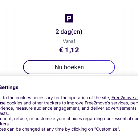
2 dag(en)
Vanaf
€ 1,12
Nu boeken
7 dag(en)
Vanaf
€ 2,99