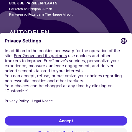
BOEK JE PARKEERPLAATS
Parkeren op Schiphol Airport
Parkeren op Rotterdam The Hague Airport
AUTODELEN
ONZE STEDEN
Paris
Madrid
Washington DC
Milaan
Rome
Turijn
Wenen
Berlijn
Keulen
Düsseldorf
Frankfurt
Hamburg
München
Stuttgart
Amsterdam