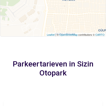
Leaflet
| ©
OpenStreetMap
contributors ©
CARTO
Parkeertarieven in Sizin
Otopark