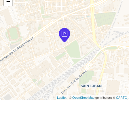
−
Leaflet
| ©
OpenStreetMap
contributors ©
CARTO