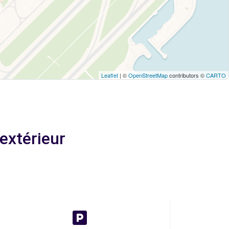
Leaflet
| ©
OpenStreetMap
contributors ©
CARTO
 extérieur