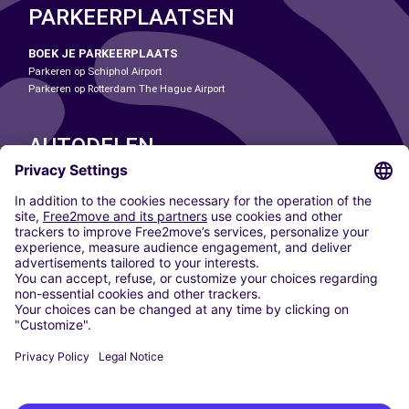
PARKEERPLAATSEN
BOEK JE PARKEERPLAATS
Parkeren op Schiphol Airport
Parkeren op Rotterdam The Hague Airport
AUTODELEN
ONZE STEDEN
Paris
Madrid
Washington DC
Milaan
Rome
Turijn
Wenen
Berlijn
Keulen
Düsseldorf
Frankfurt
Hamburg
München