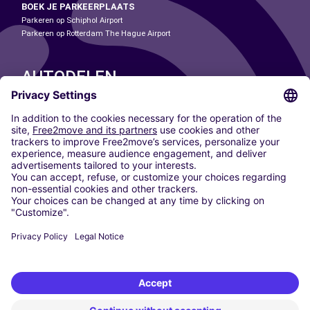
BOEK JE PARKEERPLAATS
Parkeren op Schiphol Airport
Parkeren op Rotterdam The Hague Airport
AUTODELEN
ONZE STEDEN
Paris
Madrid
Washington DC
Milaan
Rome
Turijn
Wenen
Berlijn
Keulen
Düsseldorf
Frankfurt
Hamburg
München
Stuttgart
Amsterdam