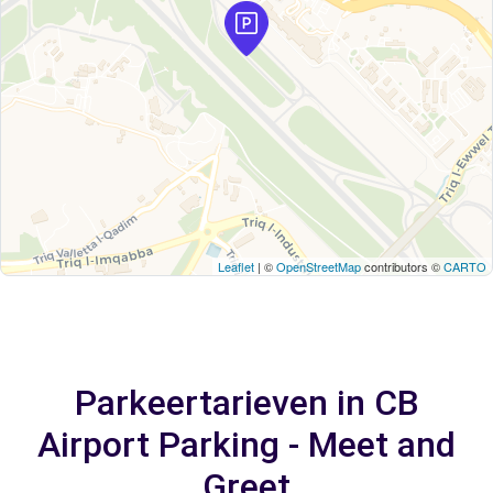
Leaflet
| ©
OpenStreetMap
contributors ©
CARTO
Parkeertarieven in CB
Airport Parking - Meet and
Greet