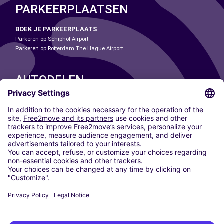
PARKEERPLAATSEN
BOEK JE PARKEERPLAATS
Parkeren op Schiphol Airport
Parkeren op Rotterdam The Hague Airport
AUTODELEN
ONZE STEDEN
Paris
Madrid
Washington DC
Milaan
Rome
Turijn
Wenen
Berlijn
Keulen
Düsseldorf
Frankfurt
Hamburg
München