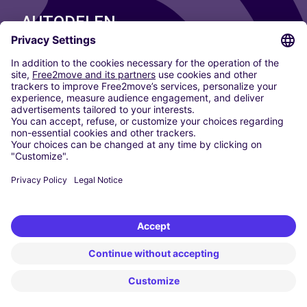
AUTODELEN
ONZE STEDEN
Paris
Madrid
Washington DC
Milaan
Rome
Turijn
Wenen
Berlijn
Keulen
Düsseldorf
Frankfurt
Hamburg
München
Stuttgart
Amsterdam