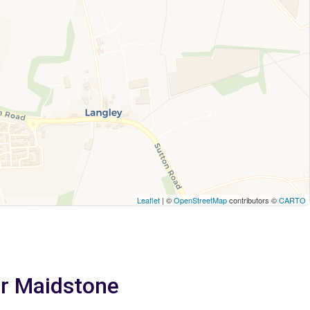
Leaflet
| ©
OpenStreetMap
contributors ©
CARTO
ar Maidstone