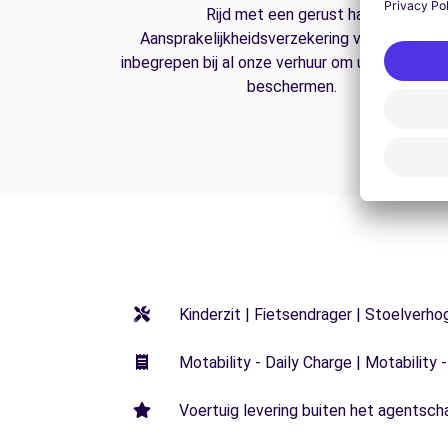
Rijd met een gerust hart.
Aansprakelijkheidsverzekering van derden is
inbegrepen bij al onze verhuur om u op de weg
beschermen.
Kinderzit | Fietsendrager | Stoelverho
Motability - Daily Charge | Motability -
Voertuig levering buiten het agentsch