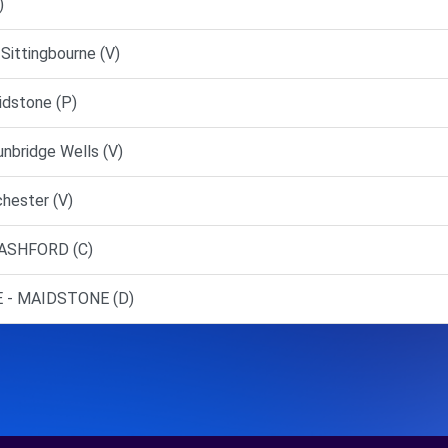
)
Sittingbourne (V)
dstone (P)
nbridge Wells (V)
hester (V)
ASHFORD (C)
 - MAIDSTONE (D)