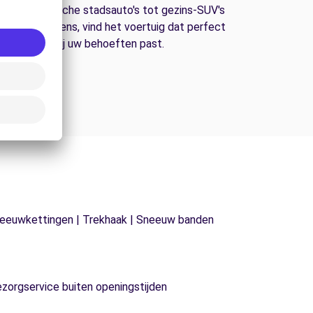
an economische stadsauto's tot gezins-SUV's
n bestelwagens, vind het voertuig dat perfect
bij uw behoeften past.
| Sneeuwkettingen | Trekhaak | Sneeuw banden
ezorgservice buiten openingstijden