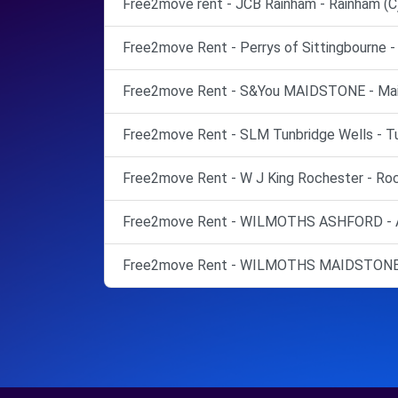
Free2move rent - JCB Rainham - Rainham (C
Free2move Rent - Perrys of Sittingbourne - 
Free2move Rent - S&You MAIDSTONE - Mai
Free2move Rent - SLM Tunbridge Wells - Tu
Free2move Rent - W J King Rochester - Roc
Free2move Rent - WILMOTHS ASHFORD - 
Free2move Rent - WILMOTHS MAIDSTONE