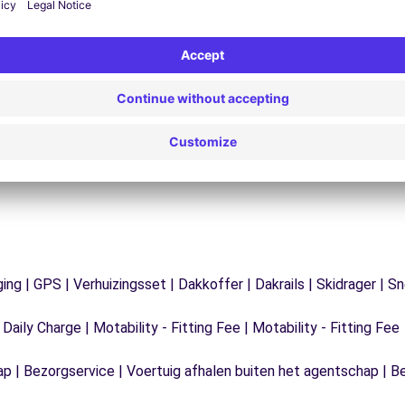
Problemen op de weg? Onze
V
ondersteuningsdienst is te allen tijde beschikbaar
e
 te
om een ononderbroken reis te garanderen.
ging | GPS | Verhuizingsset | Dakkoffer | Dakrails | Skidrager 
 Daily Charge | Motability - Fitting Fee | Motability - Fitting Fee
ap | Bezorgservice | Voertuig afhalen buiten het agentschap | B