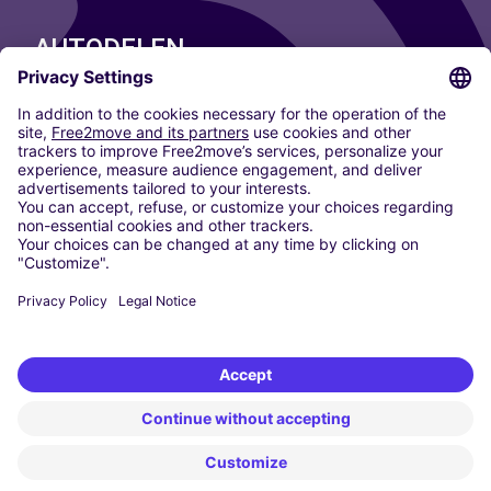
AUTODELEN
ONZE STEDEN
Paris
Madrid
Washington DC
Milaan
Rome
Turijn
Wenen
Berlijn
Keulen
Düsseldorf
Frankfurt
Hamburg
München
Stuttgart
Amsterdam