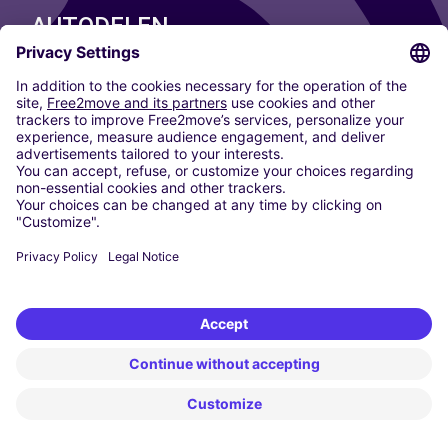
AUTODELEN
ONZE STEDEN
Paris
Madrid
Washington DC
Milaan
Rome
Turijn
Wenen
Berlijn
Keulen
Düsseldorf
Frankfurt
Hamburg
München
Stuttgart
Amsterdam