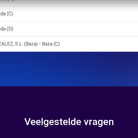
da (C)
da (D)
EZ, S.L. (Baza) - Baza (C)
Veelgestelde vragen