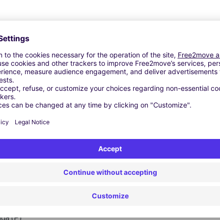
ging | GPS | Verhuizingsset | Dakkoffer | Dakrails | Skidrager 
Vergelijkbare Agentschappen
da (P)