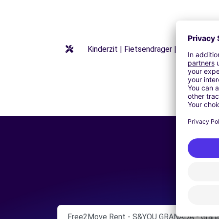
Kinderzit | Fietsendrager | Stoelverho
Free2Move Rent - S&YOU GRANADA - Grana