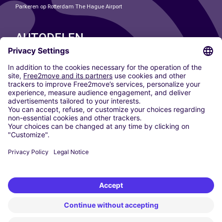
Parkeren op Rotterdam The Hague Airport
AUTODELEN
ONZE STEDEN
Paris
Madrid
Washington DC
Milaan
Rome
Turijn
Wenen
Berlijn
Keulen
Düsseldorf
Frankfurt
Hamburg
München
Stuttgart
Amsterdam