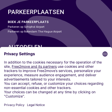
PARKEERPLAATSEN
BOEK JE PARKEERPLAATS
Parkeren op Schiphol Airport
Parkeren op Rotterdam The Hague Airport
AUTODELEN
ONZE STEDEN
Paris
Madrid
Washington DC
Milaan
Rome
Turijn
Wenen
Berlijn
Keulen
Düsseldorf
Frankfurt