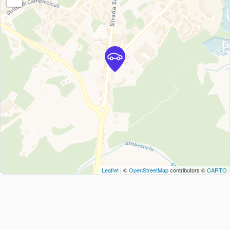
Leaflet
| ©
OpenStreetMap
contributors ©
CARTO