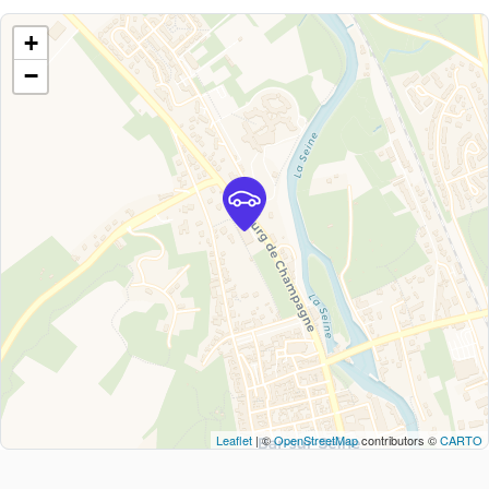
+
−
Leaflet
| ©
OpenStreetMap
contributors ©
CARTO