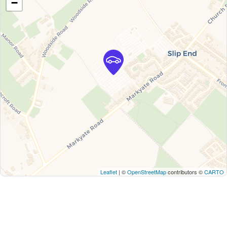
−
Leaflet
| ©
OpenStreetMap
contributors ©
CARTO