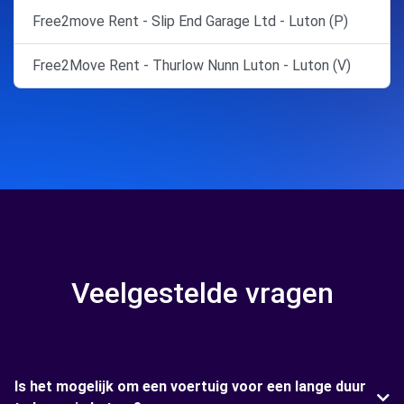
Free2move Rent - Slip End Garage Ltd - Luton (P)
Free2Move Rent - Thurlow Nunn Luton - Luton (V)
Veelgestelde vragen
Is het mogelijk om een voertuig voor een lange duur