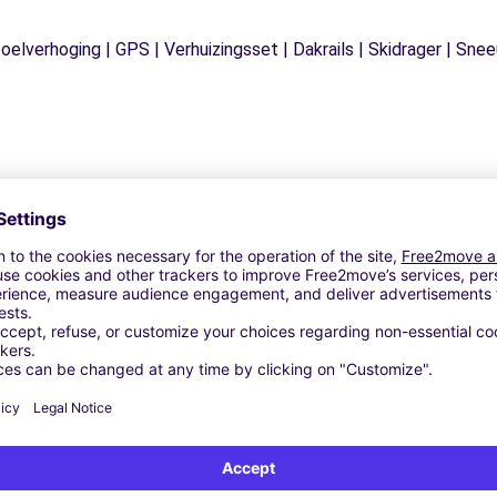
Stoelverhoging | GPS | Verhuizingsset | Dakrails | Skidrager | S
Vergelijkbare Agentschappen
 (O)
EZZO (P)