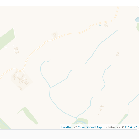
Leaflet
| ©
OpenStreetMap
contributors ©
CARTO