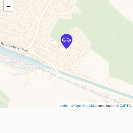
−
Leaflet
| ©
OpenStreetMap
contributors ©
CARTO