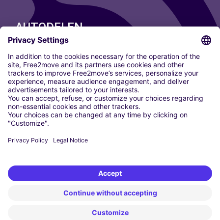
AUTODELEN
ONZE STEDEN
Paris
Madrid
Washington DC
Milaan
Rome
Turijn
Wenen
Berlijn
Keulen
Düsseldorf
Frankfurt
Hamburg
München
Stuttgart
Amsterdam