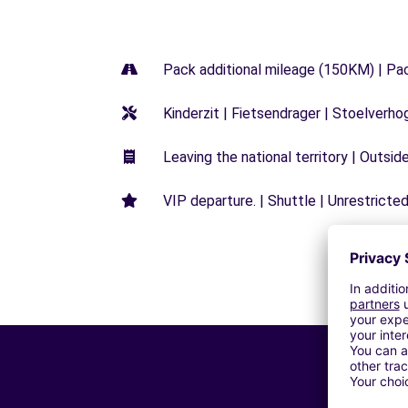
Pack additional mileage (150KM) | Pa
Kinderzit | Fietsendrager | Stoelverho
Leaving the national territory | Outsid
VIP departure. | Shuttle | Unrestricted