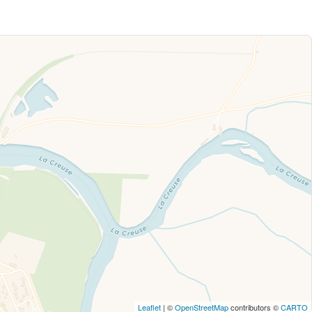
Leaflet
| ©
OpenStreetMap
contributors ©
CARTO