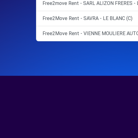
Free2move Rent - SARL ALIZON FRERES -
Free2Move Rent - SAVRA - LE BLANC (C)
Free2Move Rent - VIENNE MOULIERE AU