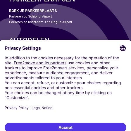
BOEK JE PARKEERPLAATS
Parkeren op Schiphol Airport
Parkeren op Rotterdam The Hague Airport
AUTODELEN
ONZE STEDEN
Paris
Madrid
Washington DC
Milaan
Rome
Turijn
Wenen
Berlijn
Keulen
Düsseldorf
Frankfurt
Hamburg
München
Stuttgart