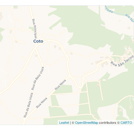
Leaflet
| ©
OpenStreetMap
contributors ©
CARTO