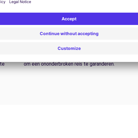
24/7 Assistentie
Problemen op de weg? Onze
V
ondersteuningsdienst is te allen tijde beschikbaar
e
 te
om een ononderbroken reis te garanderen.