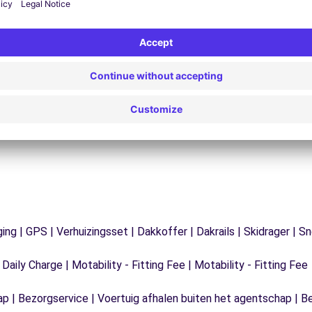
Problemen op de weg? Onze
V
ondersteuningsdienst is te allen tijde beschikbaar
e
 te
om een ononderbroken reis te garanderen.
ging | GPS | Verhuizingsset | Dakkoffer | Dakrails | Skidrager 
 Daily Charge | Motability - Fitting Fee | Motability - Fitting Fee
ap | Bezorgservice | Voertuig afhalen buiten het agentschap | B