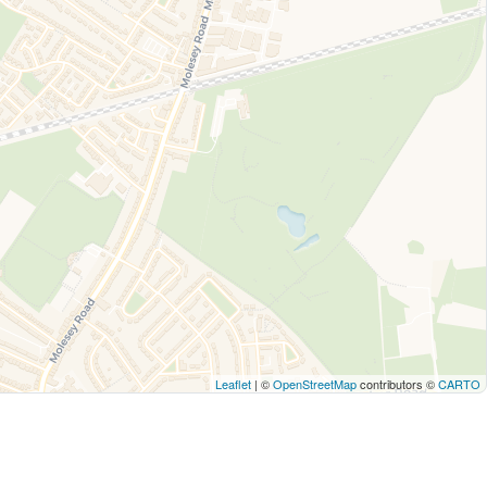
Leaflet
| ©
OpenStreetMap
contributors ©
CARTO