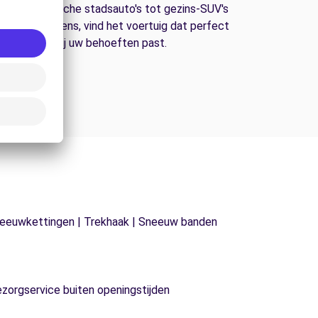
an economische stadsauto's tot gezins-SUV's
n bestelwagens, vind het voertuig dat perfect
bij uw behoeften past.
| Sneeuwkettingen | Trekhaak | Sneeuw banden
ezorgservice buiten openingstijden