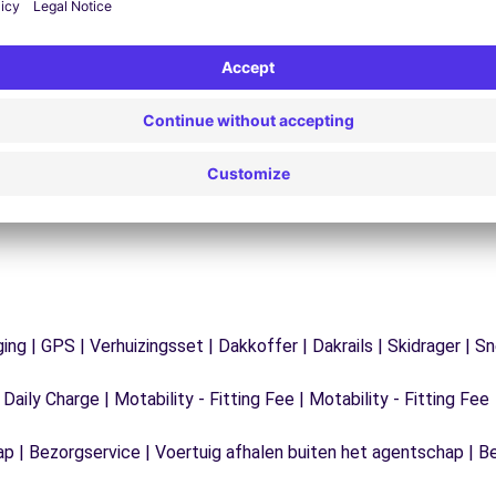
Problemen op de weg? Onze
V
ondersteuningsdienst is te allen tijde beschikbaar
e
 te
om een ononderbroken reis te garanderen.
ging | GPS | Verhuizingsset | Dakkoffer | Dakrails | Skidrager 
 Daily Charge | Motability - Fitting Fee | Motability - Fitting Fee
ap | Bezorgservice | Voertuig afhalen buiten het agentschap | B