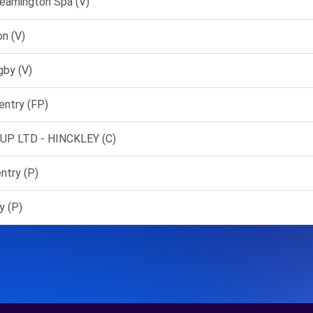
eamington Spa (V)
n (V)
gby (V)
ntry (FP)
P LTD - HINCKLEY (C)
try (P)
y (P)