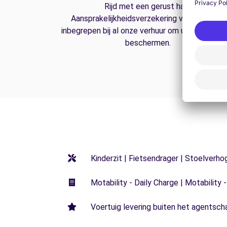
Rijd met een gerust hart.
Aansprakelijkheidsverzekering van derden is
inbegrepen bij al onze verhuur om u op de weg
beschermen.
Kinderzit | Fietsendrager | Stoelverho
Motability - Daily Charge | Motability -
Voertuig levering buiten het agentsch