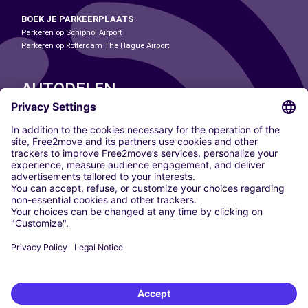
BOEK JE PARKEERPLAATS
Parkeren op Schiphol Airport
Parkeren op Rotterdam The Hague Airport
AUTODELEN
ONZE STEDEN
Paris
Madrid
Washington DC
Milaan
Rome
Turijn
Wenen
Berlijn
Keulen
Düsseldorf
Frankfurt
Hamburg
München
Stuttgart