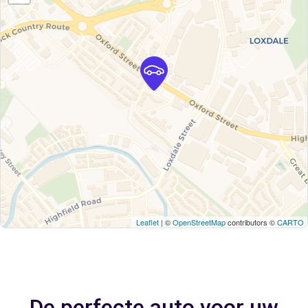
Leaflet
| ©
OpenStreetMap
contributors ©
CARTO
De perfecte auto voor uw