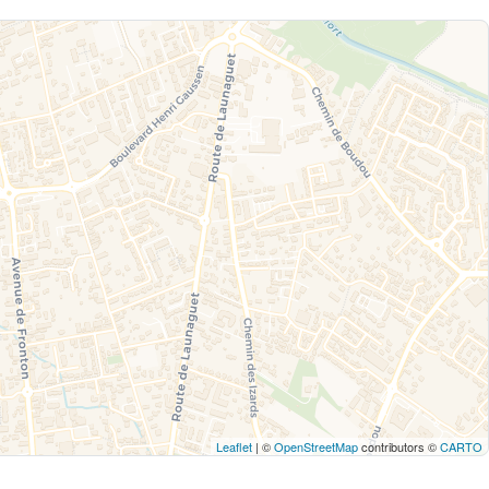
Leaflet
| ©
OpenStreetMap
contributors ©
CARTO