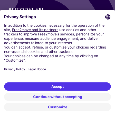
AUTODELEN
ONZE STEDEN
Paris
Madrid
Washington DC
Milaan
Rome
Turijn
Wenen
Berlijn
Keulen
Düsseldorf
Frankfurt
Hamburg
München
Stuttgart
Amsterdam