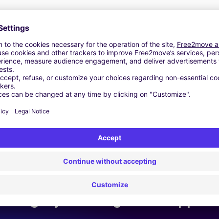
ging | GPS | Verhuizingsset | Dakkoffer | Dakrails | Skidrager 
Vergelijkbare Agentschappen