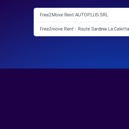
Free2Move Rent AUTOPLUS SRL
Free2move Rent - Route Sardinia La Caletta 