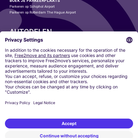
BOEK JE PARKEERPLAATS
Parkeren op Schiphol Airport
Parkeren op Rotterdam The Hague Airport
AUTODELEN
ONZE STEDEN
Paris
Madrid
Washington DC
Milaan
Rome
Turijn
Wenen
Berlijn
Keulen
Düsseldorf
Frankfurt
Hamburg
München
Stuttgart
Amsterdam