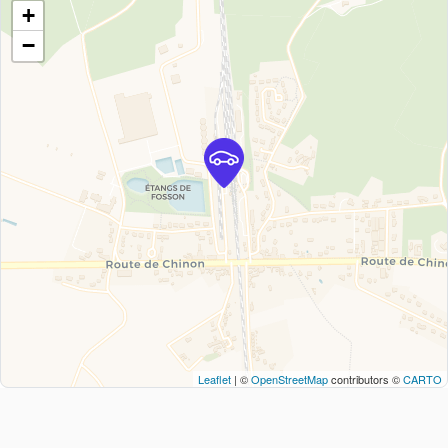
+
−
Leaflet
| ©
OpenStreetMap
contributors ©
CARTO