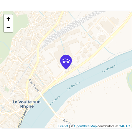
+
−
Leaflet
| ©
OpenStreetMap
contributors ©
CARTO