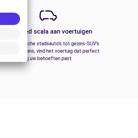
Een breed scala aan voertuigen
an economische stadsauto's tot gezins-SUV's
n bestelwagens, vind het voertuig dat perfect
bij uw behoeften past.