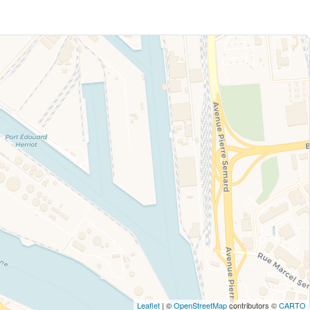
Leaflet
| ©
OpenStreetMap
contributors ©
CARTO