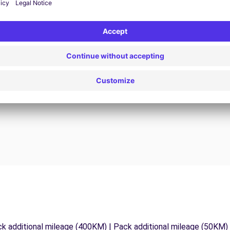
24/7 Assistentie
Problemen op de weg? Onze
V
ondersteuningsdienst is te allen tijde beschikbaar
e
 te
om een ononderbroken reis te garanderen.
ck additional mileage (400KM) | Pack additional mileage (50KM)