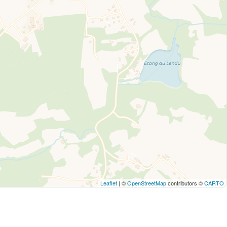
Leaflet
| ©
OpenStreetMap
contributors ©
CARTO