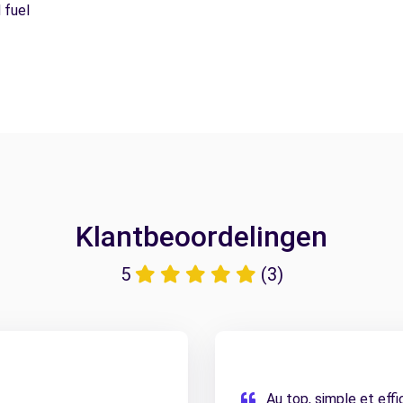
 fuel
Klantbeoordelingen
5
(3)
Au top, simple et effi