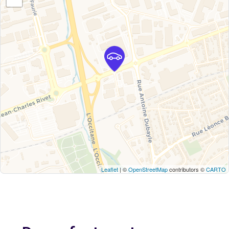
Leaflet
| ©
OpenStreetMap
contributors ©
CARTO