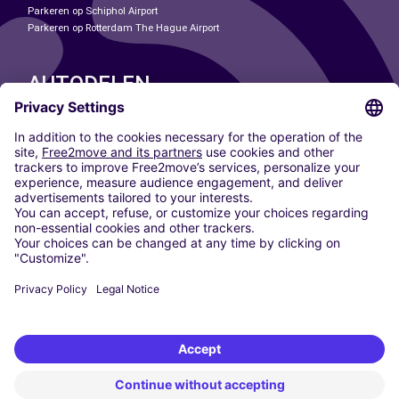
Parkeren op Schiphol Airport
Parkeren op Rotterdam The Hague Airport
AUTODELEN
ONZE STEDEN
Paris
Madrid
Washington DC
Milaan
Rome
Turijn
Wenen
Berlijn
Keulen
Düsseldorf
Frankfurt
Hamburg
München
Stuttgart
Amsterdam