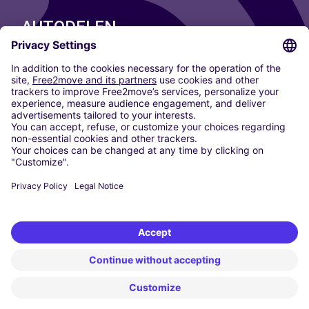
AUTODELEN
ONZE STEDEN
Paris
Madrid
Washington DC
Milaan
Rome
Turijn
Wenen
Berlijn
Keulen
Düsseldorf
Frankfurt
Hamburg
München
Stuttgart
Amsterdam