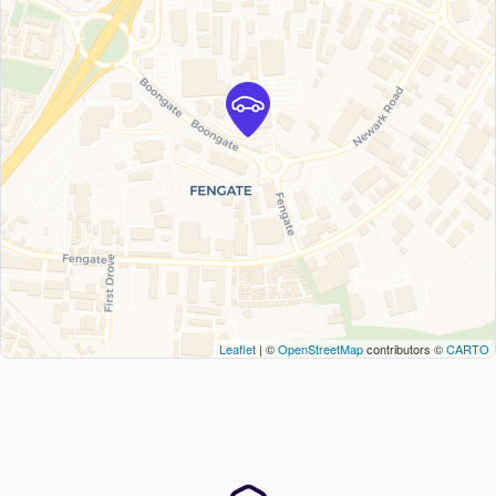
Leaflet
| ©
OpenStreetMap
contributors ©
CARTO