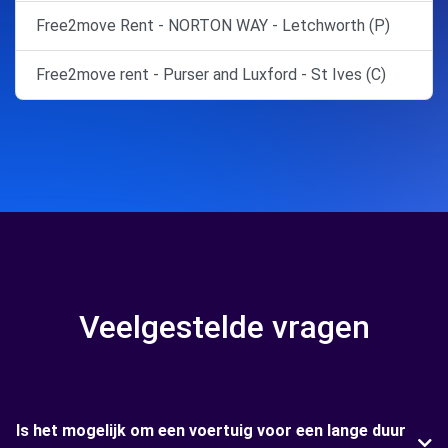
Free2move Rent - NORTON WAY - Letchworth (P)
Free2move rent - Purser and Luxford - St Ives (C)
Veelgestelde vragen
Is het mogelijk om een voertuig voor een lange duur